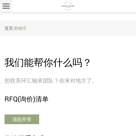
有问题吗？
致电或发送电子邮件
电话：
18968376562
电子邮件：
huanhuibearing@gmail.com
地址:中国浙江省余姚市地塘街道阳山村塘创园11号
请求电话
首页
购物车
/
我们能帮你什么吗？
想联系环汇轴承团队？你来对地方了。
RFQ(询价)清单
清除所有