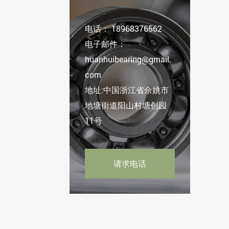
电话：
18968376562
电子邮件：
huanhuibearing@gmail.
com
地址:中国浙江省余姚市
地塘街道阳山村塘创园
11号
请求电话