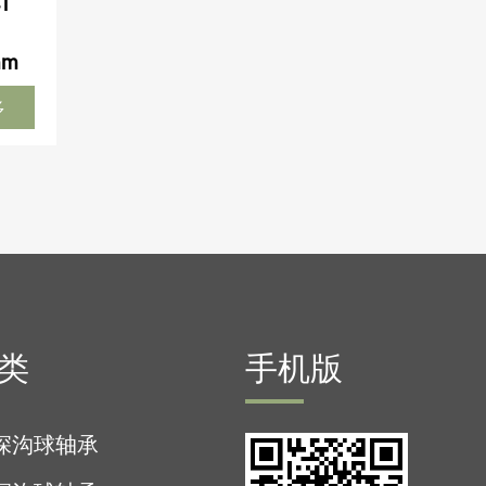
1
mm
多
类
手机版
列深沟球轴承