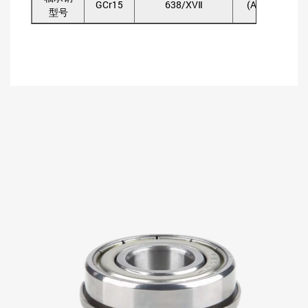
GCr15
638/XVⅡ
(AISI)52100
型号