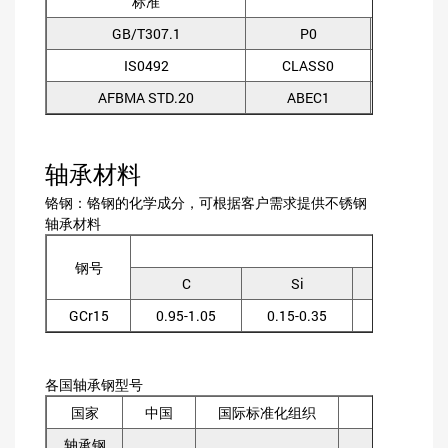
标准
GB/T307.1
P0
P6
IS0492
CLASS0
CLAS
AFBMA STD.20
ABEC1
ABEC
轴承材料
铬钢：铬钢的化学成分，可根据客户需求提供不锈钢
轴承材料
化学成
钢号
C
Si
Mn
GCr15
0.95-1.05
0.15-0.35
0.20-0.40
各国轴承钢型号
国家
中国
国际标准化组织
美国
轴承钢