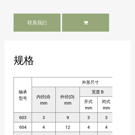
联系我们
规格
外形尺寸
轴承
宽度 B
内径(d)
外径(D)
倒角(rs
型号
开式
闭式
mm
mm
m
mm
mm
603
3
9
3
3
0.
604
4
12
4
4
0.