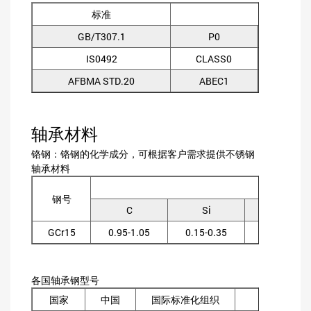
标准
GB/T307.1
P0
P6
IS0492
CLASS0
CLAS
AFBMA STD.20
ABEC1
ABEC
轴承材料
铬钢：铬钢的化学成分，可根据客户需求提供不锈钢
轴承材料
化学成
钢号
C
Si
Mn
GCr15
0.95-1.05
0.15-0.35
0.20-0.40
各国轴承钢型号
国家
中国
国际标准化组织
美国