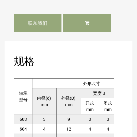
联系我们
规格
外形尺寸
轴承
宽度 B
内径(d)
外径(D)
倒角(rs
型号
开式
闭式
mm
mm
m
mm
mm
603
3
9
3
3
0.
604
4
12
4
4
0.