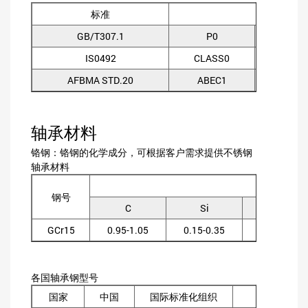
标准
GB/T307.1
P0
P6
IS0492
CLASS0
CLAS
AFBMA STD.20
ABEC1
ABEC
轴承材料
铬钢：铬钢的化学成分，可根据客户需求提供不锈钢
轴承材料
化学成
钢号
C
Si
Mn
GCr15
0.95-1.05
0.15-0.35
0.20-0.40
各国轴承钢型号
国家
中国
国际标准化组织
美国